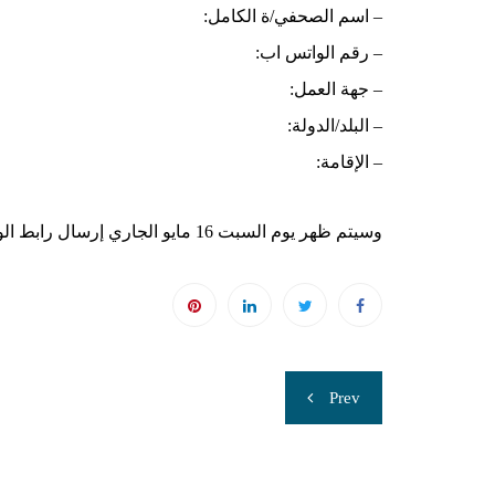
– اسم الصحفي/ة الكامل:
– رقم الواتس اب:
– جهة العمل:
– البلد/الدولة:
– الإقامة:
وسيتم ظهر يوم السبت 16 مايو الجاري إرسال رابط الويبنيار الرقمي للجلسة التدريبية لكل المتقدمين للتدريب
تصفّح
Prev
المقالات