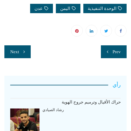
الوحدة التنفيذية
اليمن
عدن
تصفّح
Next
Prev
المقالات
رأي
حراك الأقيال وترميم جروح الهوية
رشاد الصيادي