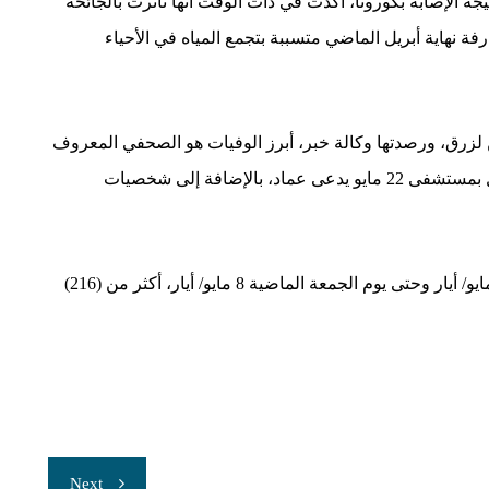
جة الإصابة بكورونا، أكدت في ذات الوقت أنها تأثرت بالجائحة
فة نهاية أبريل الماضي متسببة بتجمع المياه في الأحياء
ن لزرق، ورصدتها وكالة خبر، أبرز الوفيات هو الصحفي المعروف
فضل حبيشي، وطبيب معروف بالمدينة، وممرض يعمل بمستشفى 22 مايو يدعى عماد، بالإضافة إلى شخصيات
وبحسب إحصائية ابن لزرق، بلغ عدد الوفيات من بداية مايو/ أيار وحتى يوم الجمعة الماضية 8 مايو/ أيار، أكثر من (216)
Next