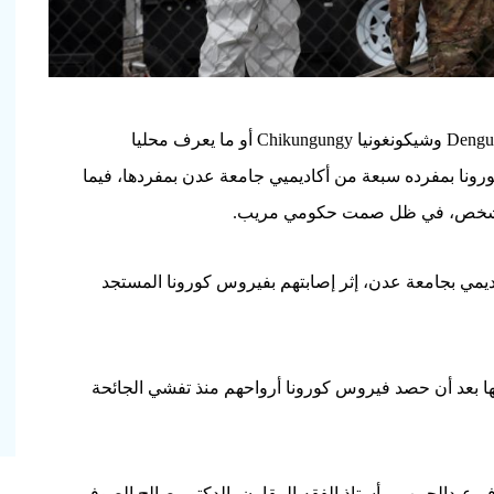
يواصل فيروس كورونا والحميات وحمى الضنك Dengue Fever وشيكونغونيا Chikungungy أو ما يعرف محليا
ورونا بمفرده سبعة من أكاديميي جامعة عدن بمفردها، فيما
يمي بجامعة عدن، إثر إصابتهم بفيروس كورونا المستجد
ا بعد أن حصد فيروس كورونا أرواحهم منذ تفشي الجائحة
فر عبدالحبيب – أستاذ الفقه المقارن، الدكتور صالح الصوفي-