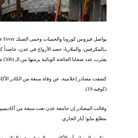
بـالمكرفس، والملاريا، حصد الأرواح في عدن، حاصداً ك
يقترب عدد ضحايا الجائحة الوبائية برمتها من الـ (500) شخص، في ظل صمت حكومي مريب.
كشفت مصادر إعلامية، عن وفاة سبعة من الكادر الأكاد
(كوفيد-19).
وقالت المصادر إن جامعة عدن نعت سبعة من أكاديمييه
مطلع مايو/ أيار الجاري.
وذكرت المصادر أن الأكاديميين المتوفين هم: الدكتور ز