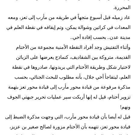
المحررة.
عاد زميله قبل أسبوع متجهاً في طريقه من مأرب إلى تعز، ومعه
المعدات في كراتين وشوالة يمكن، وتم إيقافه في نقطة العلم في
مدينة عدن.. بحسب إفادة أخي..
وأثناء التفتيش وجد أفراد النقطة الأمنية مجموعة من الأختام
القديمة، متروكة بين الشقاديف، كنماذج يعرضها على الزبائن
لاختيار شكل وطريقة الأختام التي يريدونها، صادروها في نقطة
العلم، ليتفاجأ أخي جلال، بأنه مطلوب للبحث الجنائي، بحسب
مذكرة مرفوعة من قيادة محور مأرب إلى قيادة محور تعز بتهمة
تزوير أختام، قيل له إنها أربكت سير عمليات تحرير جبهتي الجوف
ونهم!
قيل له أيضا بأن قيادة محور مأرب، التي وجهت مذكرة الضبط إلى
قيادة محور تعز، تتهمه بأن الأختام مزورة لصالح صغير بن عزيز،