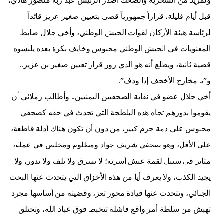
ولمزيد من السخرية والضحك أصدر الرئيس عبد ربه منصور هادي،
قبل أيام قليلة، قراراً جمهورياً قضى بتعيين صغير عزيز قائداً
لرئاسة هيئة الأركان لقوات الجيش الوطني، وأخي جلال ضابط
المعنويات في الجيش الوطني محبوس وخايف بكرة بعده يلبسوه
قضية ثانية، ويطلع أنه هو الذي زور قرار تعيين صغير بن عزيز..
و”يا مخارج الأخجف إذا ودف”.
أخي جلال عضو في نقابة الصحفيين اليمنيين.. وأطالب زملائي أن
يقوموا بدورهم تجاه هذه البلطجة التي تحدث في حقه كصحفي
محبوس على ذمة جرم كبير، من دون أن تكون هناك أدلة قاطعة،
على الأقل، وهو صحفي شريف جواد ومظلوم ومخلص في عمله،
مثابر في سبيل لقمة عيش أسرته؛ لا يسرق ولا يلف ولا يدور، ولا
يجيد الكذب، ولا يعرف أيا من هذه الأخزاق التي يتحدث عنها البحث
الجنائي، وتتحدث عنها قيادة محور تعز، وقضيته من أساسها مجرد
تهبش من سلطة أمر واقع فاشلة تتخبط فوق عباد الله، وتختلق