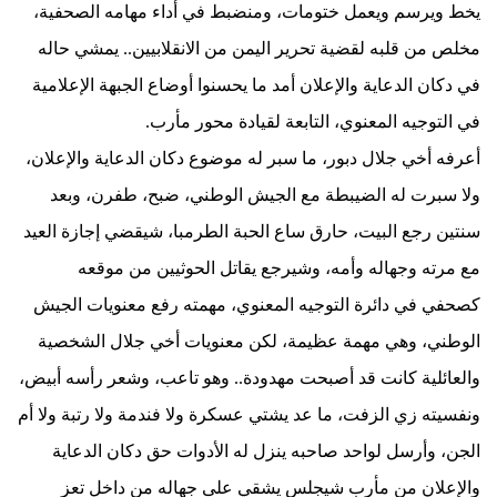
يخط ويرسم ويعمل ختومات، ومنضبط في أداء مهامه الصحفية،
مخلص من قلبه لقضية تحرير اليمن من الانقلابيين.. يمشي حاله
في دكان الدعاية والإعلان أمد ما يحسنوا أوضاع الجبهة الإعلامية
في التوجيه المعنوي، التابعة لقيادة محور مأرب.
أعرفه أخي جلال دبور، ما سبر له موضوع دكان الدعاية والإعلان،
ولا سبرت له الضيبطة مع الجيش الوطني، ضبح، طفرن، وبعد
سنتين رجع البيت، حارق ساع الحبة الطرمبا، شيقضي إجازة العيد
مع مرته وجهاله وأمه، وشيرجع يقاتل الحوثيين من موقعه
كصحفي في دائرة التوجيه المعنوي، مهمته رفع معنويات الجيش
الوطني، وهي مهمة عظيمة، لكن معنويات أخي جلال الشخصية
والعائلية كانت قد أصبحت مهدودة.. وهو تاعب، وشعر رأسه أبيض،
ونفسيته زي الزفت، ما عد يشتي عسكرة ولا فندمة ولا رتبة ولا أم
الجن، وأرسل لواحد صاحبه ينزل له الأدوات حق دكان الدعاية
والإعلان من مأرب شيجلس يشقي على جهاله من داخل تعز