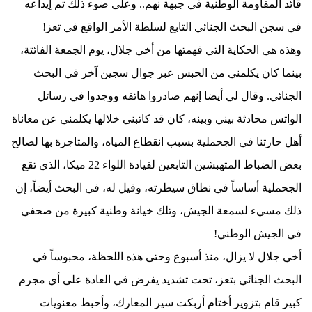
قائد المقاومة الوطنية في جبهة نهم.. وعلى ضوء ذلك تم إيداعه
في سجن البحث الجنائي التابع لسلطة الأمر الواقع في تعز!
وهذه هي الحكاية التي فهمتها من أخي جلال، يوم الجمعة الفائتة،
بينما كان يكلمني من الحبس عبر جوال سجين آخر في البحث
الجنائي. وقال لي أيضا إنهم صادروا هاتفه ووجدوا في رسائل
الواتس محادثة بيني وبينه، كان قد كاتبني خلالها يكلمني عن معاناة
أهل حارتنا في الجحملية بسبب انقطاع المياه، والمتاجرة بها لصالح
بعض الضباط المتهبشين التابعين لقيادة اللواء 22 ميكا، الذي تقع
الجحملية أساساً في نطاق سيطرته، وقيل له، في البحث أيضاً، إن
ذلك مسيء لسمعة الجيش، وتلك خيانة وطنية كبيرة من صحفي
في الجيش الوطني!
أخي جلال لا يزال، منذ أسبوع وحتى هذه اللحظة، محبوساً في
البحث الجنائي بتعز، تحت تشديد يفرض في العادة على أي مجرم
كبير قام بتزوير أختام أربكت سير المعارك، وأحبط معنويات