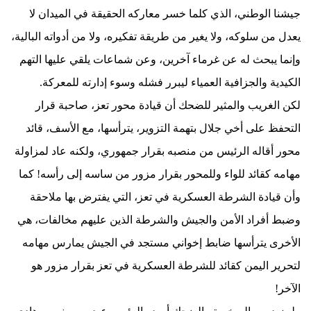
جيشنا الوطني، الذي كلما خسر معاركه الحقيقة في الميدان لا
يعدل من سلوكه، ولا يغير من طريقة تفكيره، ولا من أدواته البالية،
وإنما يبحث له عن غرماء آخرين، وعن شماعات يلقي عليها التهم
الكيدية والجزافية العمياء ليبرر فشله وسوء إدارته للمعركة.
لكن الغريب والمثير للضحك أن قيادة محور تعز، صاحبة قرار
التحفظ على أخي جلال بتهمة التزوير، يترأسها، مع الأسف، قائد
محور أقاله الرئيس من منصبه بقرار جمهوري، ولكنه عاد لمزاولة
مهامه كقائد للواء وللمحور بقرار مزور من ساسه إلى رأسه! كما
وأن قيادة الشرطة العسكرية في تعز، التي يفترض بها ملاحقة
وضبط أفراد الأمن والجيش والشرطة الذين عليهم مخالفات، هي
الأخرى يترأسها ضابط إخواني مستجد في الجيش يمارس مهامه
لتحرير اليمن كقائد للشرطة العسكرية في تعز بقرار مزور هو
الآخر!