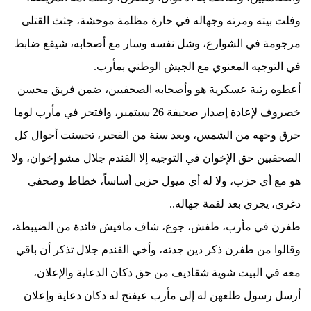
وفلت بيته ومرته وجهاله في حارة مظلمة موحشة، جثث القتلى
مرجومة في الشوارع، وشل نفسه وسار مع أصحابه، شيقع ضابط
في التوجيه المعنوي مع الجيش الوطني بمأرب.
أعطوه رتبة عسكرية هو وأصحابه الصحفيين، ضمن فريق محسن
خصروف لإعادة إصدار صحيفة 26 سبتمبر، وافتحر في مأرب لوما
حرق وجهه من الشمس، وبعد سنة من الفحير، تحسنت أحوال كل
الصحفيين حق الإخوان في التوجيه إلا الفندم جلال مشو إخوان، ولا
هو مع أي حزب، ولا له أي ميول حزبي أساساً، خطاط وصحفي
دغري، يجري بعد لقمة جهاله..
طفرن في مأرب، طفش، جوع، شاف مافيش فائدة من الضيبطة،
وقالوا من طفرن ذكر دين جدته، وأخي الفندم جلال تذكر أن باقي
معه في البيت شوية شقاديف من حق دكان الدعاية والإعلان،
أرسل رسول طلعهن له إلى مأرب عيفتح له دكان دعاية وإعلان