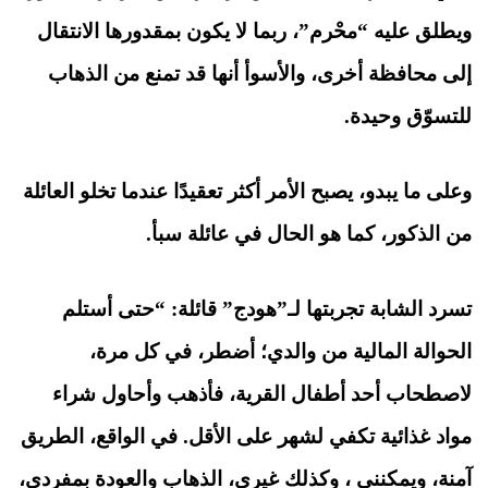
ويطلق عليه “محْرم”، ربما لا يكون بمقدورها الانتقال
إلى محافظة أخرى، والأسوأ أنها قد تمنع من الذهاب
للتسوّق وحيدة.
وعلى ما يبدو، يصبح الأمر أكثر تعقيدًا عندما تخلو العائلة
من الذكور، كما هو الحال في عائلة سبأ.
تسرد الشابة تجربتها لـ”هودج” قائلة: “حتى أستلم
الحوالة المالية من والدي؛ أضطر، في كل مرة،
لاصطحاب أحد أطفال القرية، فأذهب وأحاول شراء
مواد غذائية تكفي لشهر على الأقل. في الواقع، الطريق
آمنة، ويمكنني ، وكذلك غيري، الذهاب والعودة بمفردي،