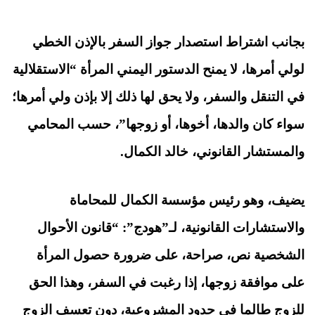
بجانب اشتراط استصدار جواز السفر بالإذن الخطي
لولي أمرها، لا يمنح الدستور اليمني المرأة “الاستقلالية
في التنقل والسفر، ولا يحق لها ذلك إلا بإذن ولي أمرها؛
سواء كان والدها، أخوها، أو زوجها”، حسب المحامي
والمستشار القانوني، خالد الكمال.
يضيف، وهو رئيس مؤسسة الكمال للمحاماة
والاستشارات القانونية، لـ”هودج”: “قانون الأحوال
الشخصية نص، صراحة، على ضرورة حصول المرأة
على موافقة زوجها، إذا رغبت في السفر، وهذا الحق
للزوج طالما في حدود المشروعية، دون تعسف الزوج