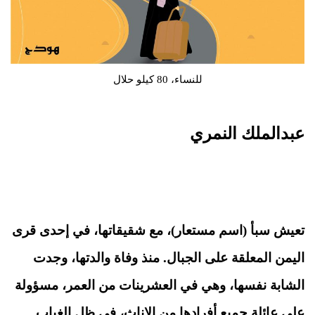
للنساء، 80 كيلو حلال
عبدالملك النمري
تعيش سبأ (اسم مستعار)، مع شقيقاتها، في إحدى قرى
اليمن المعلقة على الجبال. منذ وفاة والدتها، وجدت
الشابة نفسها، وهي في العشرينات من العمر، مسؤولة
على عائلة جميع أفرادها من الإناث، في ظل الغياب