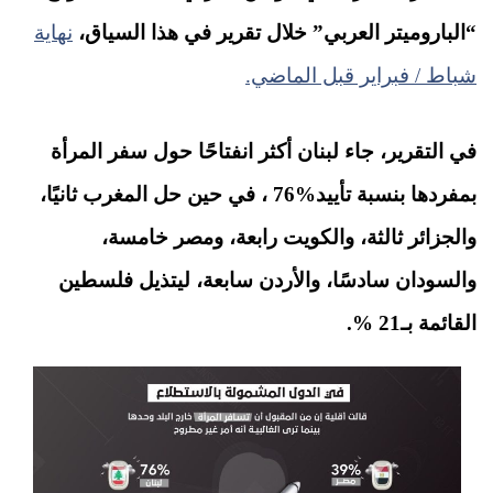
“الباروميتر العربي” خلال تقرير في هذا السياق،
نهاية
شباط / فبراير قبل الماضي.
في التقرير، جاء لبنان أكثر انفتاحًا حول سفر المرأة
بمفردها بنسبة تأييد
%76
،
في حين حل المغرب ثانيًا،
والجزائر ثالثة، والكويت رابعة، ومصر خامسة،
والسودان سادسًا، والأردن سابعة، ليتذيل فلسطين
القائمة بـ
21
%.